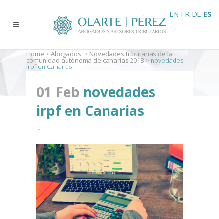
EN
FR
DE
ES
Home
>
Abogados
>
Novedades tributarias de la
comunidad autónoma de canarias 2018
>
novedades
irpf en Canarias
01 Feb
novedades
irpf en Canarias