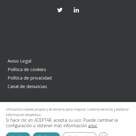
Aviso Legal
Política de cookies
Política de privacidad
Canal de denuncias
Copyright 2024 © www.olarte-perez.com
Utilizamos cookies propias y de terceros para mejorar nuestros servicios y elaborar
información estadística.
Si hace clic en ACEPTAR, acepta su uso. Puede cambiar la
configuración u obtener más información
aquí.
Cerrar el banne