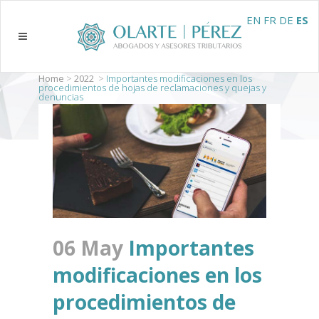
EN
FR
DE
ES
Home
>
2022
>
Importantes modificaciones en los
procedimientos de hojas de reclamaciones y quejas y
denuncias
06 May
Importantes
modificaciones en los
procedimientos de