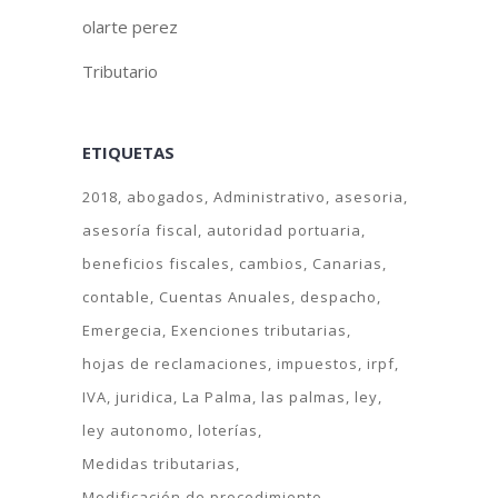
olarte perez
Tributario
ETIQUETAS
2018
abogados
Administrativo
asesoria
asesoría fiscal
autoridad portuaria
beneficios fiscales
cambios
Canarias
contable
Cuentas Anuales
despacho
Emergecia
Exenciones tributarias
hojas de reclamaciones
impuestos
irpf
IVA
juridica
La Palma
las palmas
ley
ley autonomo
loterías
Medidas tributarias
Modificación de procedimiento