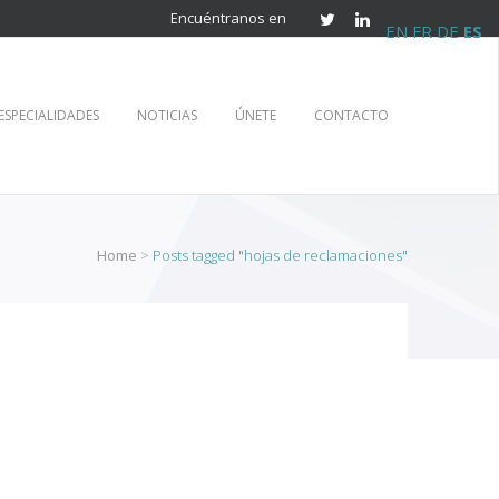
Encuéntranos en
EN
FR
DE
ES
ESPECIALIDADES
NOTICIAS
ÚNETE
CONTACTO
Home
>
Posts tagged "hojas de reclamaciones"