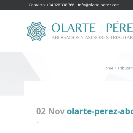
Contacto: +34 928 338 766 |
info@olarte-perez.com
Home
>
Tributar
02 Nov
olarte-perez-ab