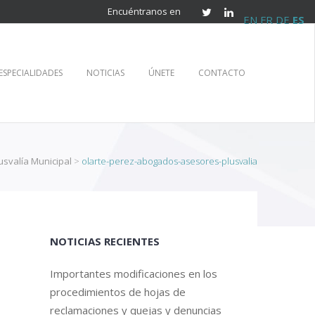
Encuéntranos en
EN
FR
DE
ES
ESPECIALIDADES
NOTICIAS
ÚNETE
CONTACTO
usvalía Municipal
>
olarte-perez-abogados-asesores-plusvalia
NOTICIAS RECIENTES
Importantes modificaciones en los
procedimientos de hojas de
reclamaciones y quejas y denuncias