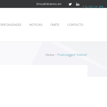
Encuéntranos en
EN
FR
DE
ES
ESPECIALIDADES
NOTICIAS
ÚNETE
CONTACTO
Home
>
Posts tagged "loteria"